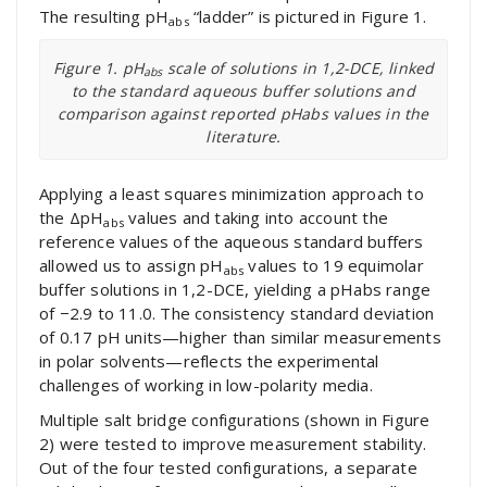
The resulting pH
“ladder” is pictured in Figure 1.
abs
Figure 1. pH
scale of solutions in 1,2-DCE, linked
abs
to the standard aqueous buffer solutions and
comparison against reported pHabs values in the
literature.
Applying a least squares minimization approach to
the ΔpH
values and taking into account the
abs
reference values of the aqueous standard buffers
allowed us to assign pH
values to 19 equimolar
abs
buffer solutions in 1,2-DCE, yielding a pHabs range
of −2.9 to 11.0. The consistency standard deviation
of 0.17 pH units—higher than similar measurements
in polar solvents—reflects the experimental
challenges of working in low-polarity media.
Multiple salt bridge configurations (shown in Figure
2) were tested to improve measurement stability.
Out of the four tested configurations, a separate