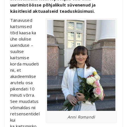
uurimistöösse põhjalikult süvenenud ja
käsitlesid aktuaalseid teadusküsimusi.
Tänavused
kaitsmised
tõid kaasa ka
ühe olulise
uuenduse –
suulise
kaitsmise
korda muudeti
nii, et
akadeemilise
arutelu osa
pikendati 10
minuti võrra.
See muudatus
võimaldas nii
retsensentidel
Anni Romandi
kui
ka kaitsmisko