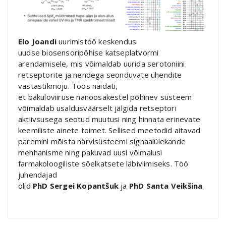
Elo Joandi
uurimistöö keskendus
uudse biosensoripõhise katseplatvormi
arendamisele, mis võimaldab uurida serotoniini
retseptorite ja nendega seonduvate ühendite
vastastikmõju. Töös näidati,
et bakuloviiruse nanoosakestel põhinev süsteem
võimaldab usaldusväärselt jälgida retseptori
aktiivsusega seotud muutusi ning hinnata erinevate
keemiliste ainete toimet. Sellised meetodid aitavad
paremini mõista närvisüsteemi signaalülekande
mehhanisme ning pakuvad uusi võimalusi
farmakoloogiliste sõelkatsete läbiviimiseks.
Töö
juhendajad
olid
PhD Sergei Kopantšuk
ja
PhD Santa Veikšina
.