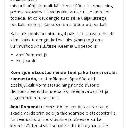
misjonil põhjalikumalt käsitleda tööde tulemusi ning
pidada sisukamat teaduslikku arutelu. Heameel on
tõdeda, et kõik tudengid tulid selle väljakutsega
edukalt toime ja kaitsesid oma lõputööd edukalt.
Kaitsmiskomisjoni hinnangul paistsid tänavu eriliselt
silma kaks tudengit, kellest üks (Anni) tegi oma
uurimustöö Analüütilise Keemia Õppetoolis:
Anni Romandi ja
Elo Joandi.
Komisjon otsustas nende töid ja kaitsmisi eraldi
tunnustada
, sest mõlemad lõputööd olid
eeskujulikult vormistatud ning nende autorid
demonstreerisid suurepärast teemavaldamist ja
argumenteerimisoskust.
Anni Romandi
uurimistöö keskendus aluselisuse
skaala valideerimisele ja täiendamisele atsetonitriilis.
Nii teadustööd, tööstuslikke protsesse kui ka
keemiasünteesi viiakse rohkesti läbi orgaanilistes