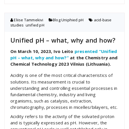
Eliise Tammekivi
Blog
,
Uniphied pH
acid-base
studies
,
unified pH
Unified pH – what, why and how?
On March 10, 2023, Ivo Leito
presented “Unified
pH – what, why and how?”
at the Chemistry and
Chemical Technology 2023 Vilnius (Lithuania).
Acidity is one of the most critical characteristics of
solutions. Its measurement is crucial to
understanding and controlling essential processes in
fundamental chemistry, industry and living
organisms, such as catalysis, extraction,
chromatography, processes in micelles/bilayers, etc.
Acidity refers to the activity of the solvated proton
and is typically expressed as pH. However, the
conventional pH scale is well established only in