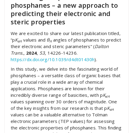
phosphanes – a new approach to
predicting their electronic and
steric properties
We are excited to share our latest publication titled,
“p
K
values and
θ
angles of phosphanes to predict
aH
H
their electronic and steric parameters” (
Dalton
Trans.
,
2024
,
53
, 14226-14236.
https://dx.doi.org/10.1039/d4dt01430h
).
In this study, we delve into the fascinating world of
phosphanes – a versatile class of organic bases that
play a crucial role in a wide array of chemical
applications. Phosphanes are known for their
incredibly diverse range of basicities, with p
K
aH
values spanning over 30 orders of magnitude. One
of the key insights from our research is that p
K
aH
values can be a valuable alternative to Tolman
electronic parameters (TEP values) for assessing
the electronic properties of phosphanes. This finding