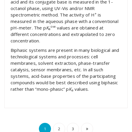
acid and its conjugate base is measured in the 1-
octanol phase, using UV-Vis and/or NMR
+
spectrometric method. The activity of H
is
measured in the aqueous phase with a conventional
ow
pH-meter. The p
K
values are obtained at
a
different concentrations and extrapolated to zero
concentration.
Biphasic systems are present in many biological and
technological systems and processes: cell
membranes, solvent extraction, phase-transfer
catalysis, sensor membranes, etc. In all such
systems, acid-base properties of the participating
compounds would be best described using biphasic
rather than “mono-phasic” p
K
values.
a
Posts
1
2
3