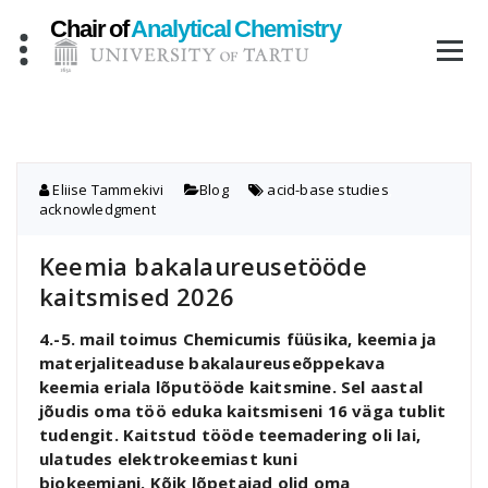
Skip
to
content
Eliise Tammekivi
Blog
acid-base studies
,
acknowledgment
Keemia bakalaureusetööde
kaitsmised 2026
4.-5. mail toimus Chemicumis füüsika, keemia ja
materjaliteaduse bakalaureuseõppekava
keemia eriala lõputööde kaitsmine. Sel aastal
jõudis oma töö eduka kaitsmiseni 16 väga tublit
tudengit. Kaitstud tööde teemadering oli lai,
ulatudes elektrokeemiast kuni
biokeemiani. Kõik lõpetajad olid oma