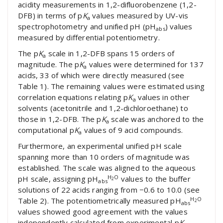
acidity measurements in 1,2-difluorobenzene (1,2-
DFB) in terms of p
K
values measured by UV-vis
a
spectrophotometry and unified pH (pH
) values
abs
measured by differential potentiometry.
The p
K
scale in 1,2-DFB spans 15 orders of
a
magnitude. The p
K
values were determined for 137
a
acids, 33 of which were directly measured (see
Table 1). The remaining values were estimated using
correlation equations relating p
K
values in other
a
solvents (acetonitrile and 1,2-dichloroethane) to
those in 1,2-DFB. The p
K
scale was anchored to the
a
computational p
K
values of 9 acid compounds.
a
Furthermore, an experimental unified pH scale
spanning more than 10 orders of magnitude was
established. The scale was aligned to the aqueous
H
O
pH scale, assigning pH
values to the buffer
2
abs
solutions of 22 acids ranging from −0.6 to 10.0 (see
H
O
Table 2). The potentiometrically measured pH
2
abs
values showed good agreement with the values
independently calculated from experimental p
K