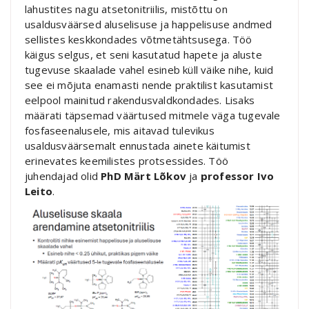
lahustites nagu atsetonitriilis, mistõttu on
usaldusväärsed aluselisuse ja happelisuse andmed
sellistes keskkondades võtmetähtsusega. Töö
käigus selgus, et seni kasutatud hapete ja aluste
tugevuse skaalade vahel esineb küll väike nihe, kuid
see ei mõjuta enamasti nende praktilist kasutamist
eelpool mainitud rakendusvaldkondades. Lisaks
määrati täpsemad väärtused mitmele väga tugevale
fosfaseenalusele, mis aitavad tulevikus
usaldusväärsemalt ennustada ainete käitumist
erinevates keemilistes protsessides. Töö
juhendajad olid
PhD Märt Lõkov
ja
professor Ivo
Leito
.