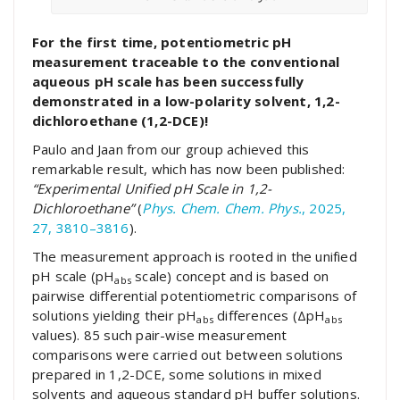
For the first time, potentiometric pH
measurement traceable to the conventional
aqueous pH scale has been successfully
demonstrated in a low-polarity solvent, 1,2-
dichloroethane (1,2-DCE)!
Paulo and Jaan from our group achieved this
remarkable result, which has now been published:
“Experimental Unified pH Scale in 1,2-
Dichloroethane”
(
Phys. Chem. Chem. Phys.
, 2025,
27, 3810–3816
).
The measurement approach is rooted in the unified
pH scale (pH
scale) concept and is based on
abs
pairwise differential potentiometric comparisons of
solutions yielding their pH
differences (ΔpH
abs
abs
values). 85 such pair-wise measurement
comparisons were carried out between solutions
prepared in 1,2-DCE, some solutions in mixed
solvents and aqueous standard pH buffer solutions.