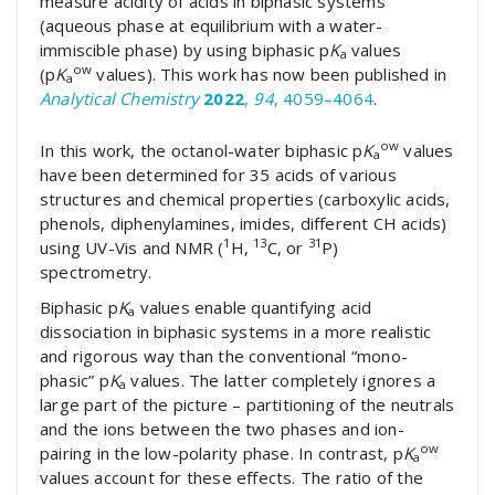
measure acidity of acids in biphasic systems
(aqueous phase at equilibrium with a water-
immiscible phase) by using biphasic p
K
values
a
ow
(p
K
values). This work has now been published in
a
Analytical Chemistry
2022
,
94
, 4059–4064
.
ow
In this work, the octanol-water biphasic p
K
values
a
have been determined for 35 acids of various
structures and chemical properties (carboxylic acids,
phenols, diphenylamines, imides, different CH acids)
1
13
31
using UV-Vis and NMR (
H,
C, or
P)
spectrometry.
Biphasic p
K
values enable quantifying acid
a
dissociation in biphasic systems in a more realistic
and rigorous way than the conventional “mono-
phasic” p
K
values. The latter completely ignores a
a
large part of the picture – partitioning of the neutrals
and the ions between the two phases and ion-
ow
pairing in the low-polarity phase. In contrast, p
K
a
values account for these effects. The ratio of the