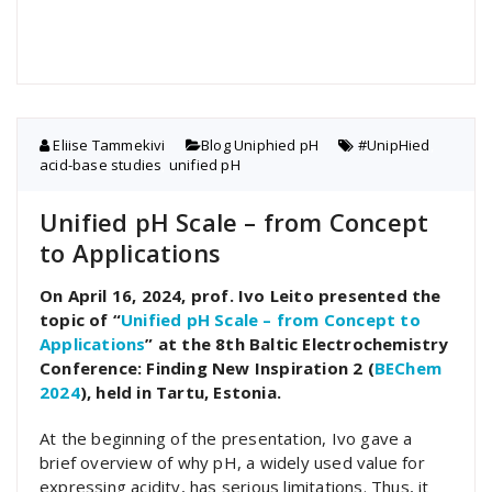
Eliise Tammekivi
Blog
,
Uniphied pH
#UnipHied
,
acid-base studies
,
unified pH
Unified pH Scale – from Concept
to Applications
On April 16, 2024, prof. Ivo Leito presented the
topic of “
Unified pH Scale – from Concept to
Applications
” at the 8th Baltic Electrochemistry
Conference: Finding New Inspiration 2 (
BEChem
2024
), held in Tartu, Estonia.
At the beginning of the presentation, Ivo gave a
brief overview of why pH, a widely used value for
expressing acidity, has serious limitations. Thus, it