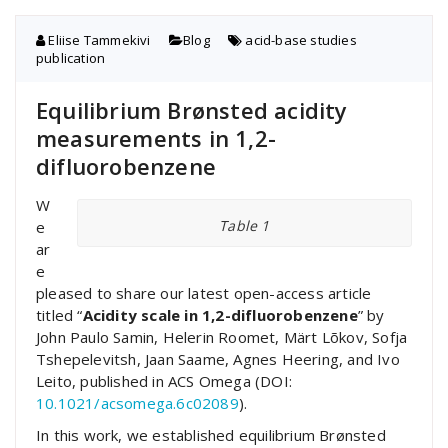
Eliise Tammekivi
Blog
acid-base studies
,
publication
Equilibrium Brønsted acidity
measurements in 1,2-
difluorobenzene
W
Table 1
e
ar
e
pleased to share our latest open-access article
titled “
Acidity scale in 1,2-difluorobenzene
” by
John Paulo Samin, Helerin Roomet, Märt Lõkov, Sofja
Tshepelevitsh, Jaan Saame, Agnes Heering, and Ivo
Leito, published in ACS Omega (DOI:
10.1021/acsomega.6c02089
).
In this work, we established equilibrium Brønsted